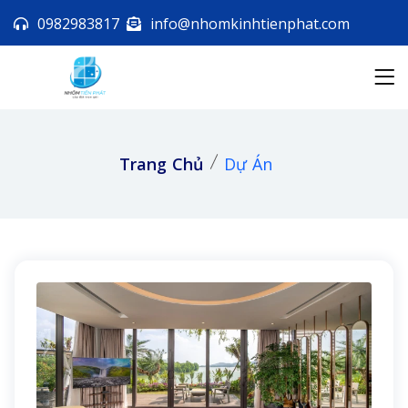
0982983817
info@nhomkinhtienphat.com
Trang Chủ
Dự Án