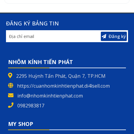
ĐĂNG KÝ BẢNG TIN
Đăng ký
NHÔM KÍNH TIẾN PHÁT
2295 Huỳnh Tấn Phát, Quận 7, TP.HCM
https://cuanhomkinhtienphat.di4lsell.com
info@nhomkinhtienphat.com
0982983817
MY SHOP